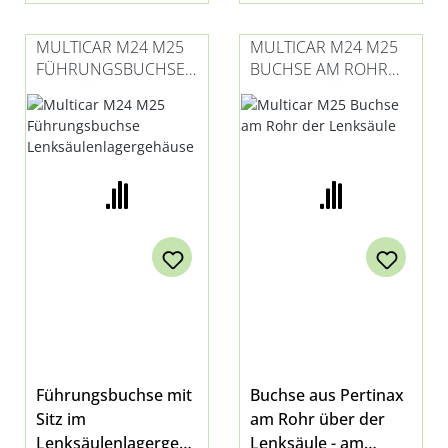
halten, hohe
Alterungsstabilität,
MULTICAR M24 M25
MULTICAR M24 M25
gutes
FÜHRUNGSBUCHSE
BUCHSE AM ROHR
Korrosionsschutzver
LENKSÄULENLAGERG
DER LENKSÄULE
halten u.v.m. Inhalt:
EHÄUSE
1Liter die benötigte
Füllmenge für einene
Lenkgetriebe-
Ölwechsel beträgt
0,6 Liter
Führungsbuchse mit
Buchse aus Pertinax
Sitz im
am Rohr über der
Lenksäulenlagergehä
Lenksäule - am