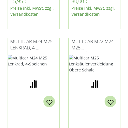
Regulärer Preis:
Regulärer Preis:
15,95 €
30,00 €
Lenkzylinder der
Spurstangenkopf
Preise inkl. MwSt. zzgl.
Preise inkl. MwSt. zzgl.
Calzoni-Lenkung bei
Versandkosten
Versandkosten
M25.2 und M26.0
passend (Pos. 23 in
Bild 2)
MULTICAR M24 M25
MULTICAR M22 M24
LENKRAD, 4-
M25
SPEICHEN
LENKSÄULENVERKLEI
DUNG OBERE
SCHALE