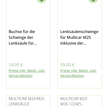
Buchse für die
Lenksäulenschwinge
Schwinge der
für Multicar M25
Lenksäule für
inklusive der
Multicar M25 1 Stück
benötigten Buchsen
Silentbuchse
Regulärer Preis:
Regulärer Preis:
14,95 €
59,00 €
Preise inkl. MwSt. zzgl.
Preise inkl. MwSt. zzgl.
Versandkosten
Versandkosten
MULTICAR M24 M25
MULTICAR M25
LENKSÄULE
M26.1/2/4/5