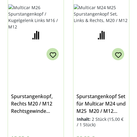
KUGELGELENK
SET, LINKS & RECHTS,
RECHTS M20 / M12
M20 / M12
Spurstangenkopf,
Spurstangenkopf Set
Rechts M20 / M12
für Multicar M24 und
Rechtsgewinde
M25 M20 / M12
Konus: 15/16mm für
Konus: 15/16mm
Inhalt:
2 Stück
(15,00 €
/ 1 Stück)
Multicar M24 und
Inhalt: Linker und
M25 außerdem am
Rechter