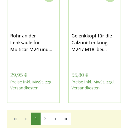
Rohr an der
Gelenkkopf für die
Lenksäule für
Calzoni-Lenkung
Multicar M24 und
M24 / M18 bei
M25
Multicar M25.2 und
M26.0
Regulärer Preis:
Regulärer Preis:
29,95 €
55,80 €
Preise inkl. MwSt. zzgl.
Preise inkl. MwSt. zzgl.
Versandkosten
Versandkosten
Seite
Seite
1
2