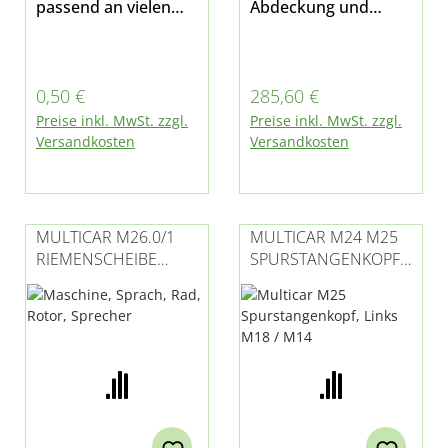
passend an vielen
Abdeckung und
Stellen bei Multicar
Abreißschraube mit
Lenkradsperre
Original-Ersatzteil
Regulärer Preis:
Regulärer Preis:
0,50 €
285,60 €
passend für Multicar
Preise inkl. MwSt. zzgl.
Preise inkl. MwSt. zzgl.
M25 und M26 - alle
Versandkosten
Versandkosten
Modelle
MULTICAR M26.0/1
MULTICAR M24 M25
RIEMENSCHEIBE
SPURSTANGENKOPF /
LENKHILFEPUMPE /
KUGELGELENK LINKS
SERVOPUMPE
M20 / M12