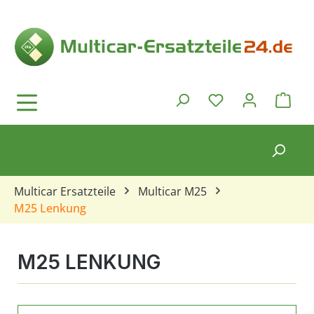
Zum Hauptinhalt springen
Ware
Du hast 0 Produkt
Multicar Ersatzteile
Multicar M25
M25 Lenkung
M25 LENKUNG