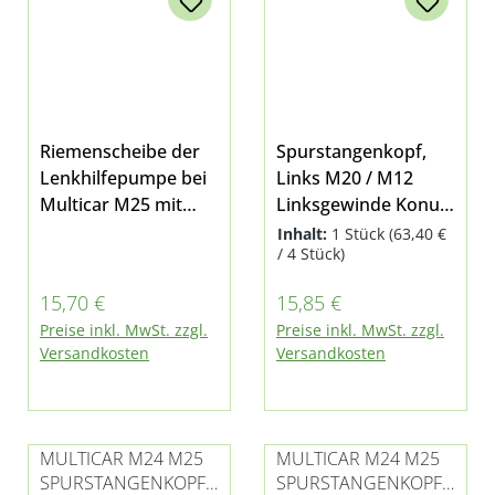
Riemenscheibe der
Spurstangenkopf,
Lenkhilfepumpe bei
Links M20 / M12
Multicar M25 mit
Linksgewinde Konus
Servolenkung, M26.0
15/16mm für
Inhalt:
1 Stück
(63,40 €
/ 4 Stück)
und M26.1 hier
Multicar M24 und
finden Sie den
M25
Regulärer Preis:
Regulärer Preis:
15,70 €
15,85 €
passenden
Preise inkl. MwSt. zzgl.
Preise inkl. MwSt. zzgl.
Keilriemen
Versandkosten
Versandkosten
MULTICAR M24 M25
MULTICAR M24 M25
SPURSTANGENKOPF /
SPURSTANGENKOPF