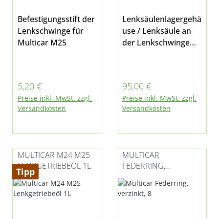
Befestigungsstift der
Lenksäulenlagergehä
Lenkschwinge für
use / Lenksäule an
Multicar M25
der Lenkschwinge
inkl. Führungsbuchse
(mit Verwendung
dieser auch beim
Regulärer Preis:
Regulärer Preis:
5,20 €
95,00 €
M26 passend) für
Preise inkl. MwSt. zzgl.
Preise inkl. MwSt. zzgl.
Multicar M25 und
Versandkosten
Versandkosten
M26
MULTICAR M24 M25
MULTICAR
LENKGETRIEBEÖL 1L
FEDERRING,
Tipp
VERZINKT, 8