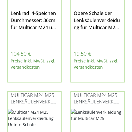
Lenkrad 4-Speichen
Obere Schale der
Durchmesser: 36cm
Lenksäulenverkleidu
für Multicar M24 und
ng für Multicar M24
M25 geeignet
und M25
Regulärer Preis:
Regulärer Preis:
104,50 €
19,50 €
Preise inkl. MwSt. zzgl.
Preise inkl. MwSt. zzgl.
Versandkosten
Versandkosten
MULTICAR M24 M25
MULTICAR M24 M25
LENKSÄULENVERKLEI
LENKSÄULENVERKLEI
DUNG UNTERE
DUNG KOMPLETT
SCHALE