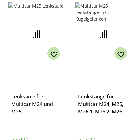
LENKSTANGE INKL.
KUGELGELENKEN
Lenksäule für
Lenkstange für
Multicar M24 und
Multicar M24, M25,
M25
M26.1, M26.2, M26.4
und M26.5 20/22 x
685 inklusive linkem
und rechtem
Regulärer Preis:
Regulärer Preis:
57,90 €
51,90 €