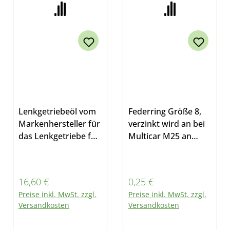
Lenkgetriebeöl vom
Federring Größe 8,
Markenhersteller für
verzinkt wird an bei
das Lenkgetriebe für
Multicar M25 an
Multicar M24 und
folgenden Stellen
M25 besonders
verwendet:
geeignet für
Verwendungsliste
Regulärer Preis:
Regulärer Preis:
16,60 €
0,25 €
Fahrzeuge älterer
Federring Gr. 8
Preise inkl. MwSt. zzgl.
Preise inkl. MwSt. zzgl.
Bauart auf
Versandkosten
Versandkosten
Mineralöbasis gutes
Verschleißschutzver