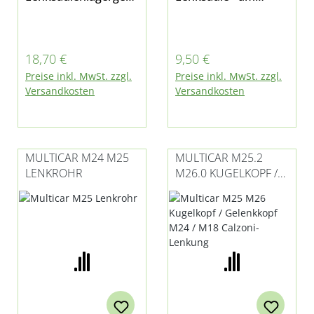
use für Multicar M24
Lenkrad Nr. 9 in
und M25 geeignet
Abbildung 4 für
Multicar M24 und
Regulärer Preis:
Regulärer Preis:
18,70 €
9,50 €
M25
Preise inkl. MwSt. zzgl.
Preise inkl. MwSt. zzgl.
Versandkosten
Versandkosten
MULTICAR M24 M25
MULTICAR M25.2
LENKROHR
M26.0 KUGELKOPF /
GELENKKOPF M24 /
M18 CALZONI-
LENKUNG