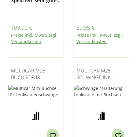
Speichen sehr gute
Verarbeitung passen
d für Multicar M24
und M25
Regulärer Preis:
Regulärer Preis:
109,90 €
39,95 €
Preise inkl. MwSt. zzgl.
Preise inkl. MwSt. zzgl.
Versandkosten
Versandkosten
MULTICAR M25
MULTICAR M25
BUCHSE FÜR
SCHWINGE INKL.
LENKSÄULENSCHWIN
BUCHSEN FÜR
GE
LENKSÄULE /
LENKSÄULENSCHWIN
GE