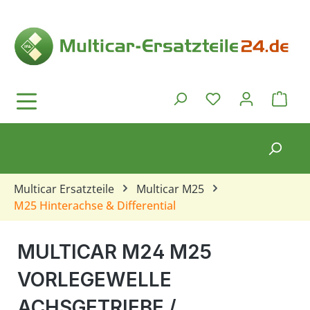
Zum Hauptinhalt springen
Ware
Du hast 0 Produkt
Multicar Ersatzteile
Multicar M25
M25 Hinterachse & Differential
MULTICAR M24 M25
VORLEGEWELLE
ACHSGETRIEBE /