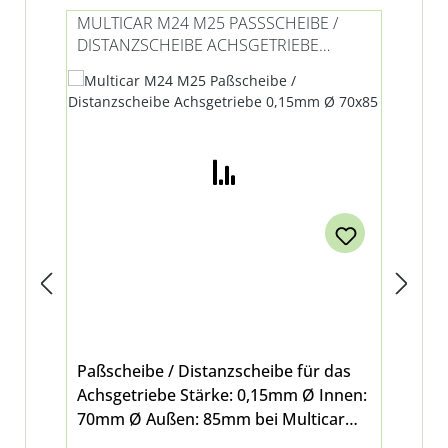
MULTICAR M24 M25 PASSSCHEIBE / D
MU
ISTANZSCHEIBE ACHSGETRIEBE 0
RI
,15MM Ø 70X85
Paßscheibe / Distanzscheibe für das
Tel
Achsgetriebe Stärke: 0,15mm Ø Innen:
Hin
70mm Ø Außen: 85mm bei Multicar
un
M24 und M25