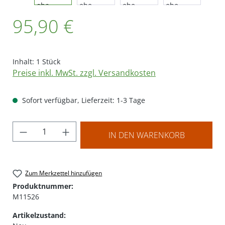
Regulärer Preis:
95,90 €
Inhalt:
1 Stück
Preise inkl. MwSt. zzgl. Versandkosten
Sofort verfügbar, Lieferzeit: 1-3 Tage
Produkt Anzahl: Gib den gewünschten Wer
IN DEN WARENKORB
Zum Merkzettel hinzufügen
Produktnummer:
M11526
Artikelzustand: