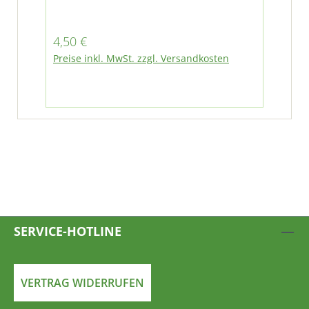
Regulärer Preis:
Reg
4,50 €
19
Preise inkl. MwSt. zzgl. Versandkosten
Pre
SERVICE-HOTLINE
VERTRAG WIDERRUFEN