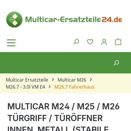
Zum Hauptinhalt springen
Ware
Du hast 0 Produkt
Multicar Ersatzteile
Multicar M26
M26.7 - 3.0l VM E4
M26.7 Fahrerhaus
MULTICAR M24 / M25 / M26
TÜRGRIFF / TÜRÖFFNER
INNEN, METALL (STABILE