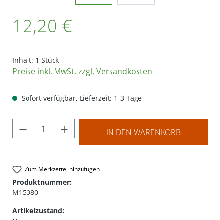
Regulärer Preis:
12,20 €
Inhalt:
1 Stück
Preise inkl. MwSt. zzgl. Versandkosten
Sofort verfügbar, Lieferzeit: 1-3 Tage
Produkt Anzahl: Gib den gewünschten Wer
IN DEN WARENKORB
Zum Merkzettel hinzufügen
Produktnummer:
M15380
Artikelzustand: