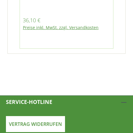
Fumo M30 (E4/E5 ab BJ 01/2008)
M26
01/
Regulärer Preis:
Reg
36,10 €
36
Preise inkl. MwSt. zzgl. Versandkosten
Pre
SERVICE-HOTLINE
VERTRAG WIDERRUFEN