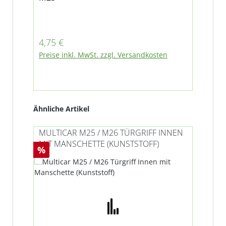
Regulärer Preis:
4,75 €
Preise inkl. MwSt. zzgl. Versandkosten
Produktgalerie überspringen
Ähnliche Artikel
MULTICAR M25 / M26 TÜRGRIFF INNEN
MIT MANSCHETTE (KUNSTSTOFF)
Rabatt
%