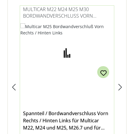
MULTICAR M22 M24 M25 M30
MU
BORDWANDVERSCHLUSS VORN R
BO
ECHTS / HINTEN LINKS
IN
Spannteil / Bordwandverschluss Vorn
Spa
Rechts / Hinten Links für Multicar
Lin
M22, M24 und M25, M26.7 und für
Mul