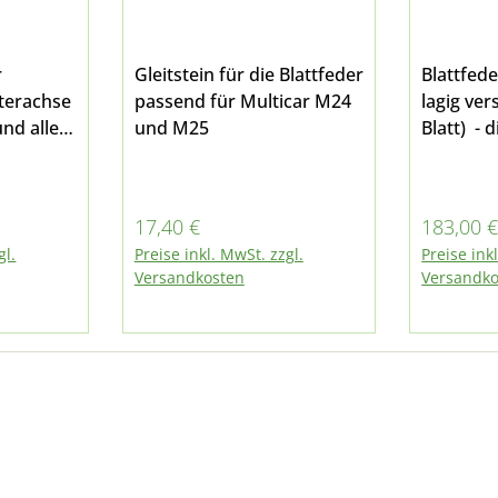
r
Gleitstein für die Blattfeder
Blattfede
nterachse
passend für Multicar M24
lagig ve
und allen
und M25
Blatt) - d
6
Blattfed
Stärke v
Bei 9 Bl
Regulärer Preis:
Reguläre
17,40 €
183,00 
man also
gl.
Preise inkl. MwSt. zzgl.
Preise ink
dadurch 
Versandkosten
Versandko
Wirkung 
sondern 
noch ein
zur Origi
durch de
Millimete
ungebuch
Lieferum