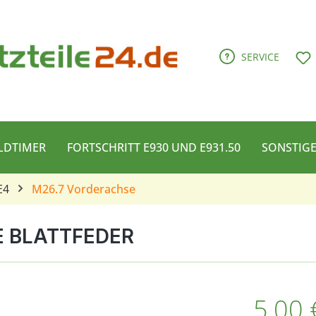
D
SERVICE
LDTIMER
FORTSCHRITT E930 UND E931.50
SONSTIG
E4
M26.7 Vorderachse
E BLATTFEDER
Regulärer Pre
5,00 