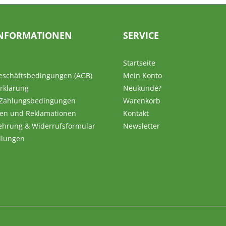
für Multi
Modelle 
Kompone
NFORMATIONEN
SERVICE
Fahrwerk
sollten B
aufgrund
Startseite
Verkehrs
eschäftsbedingungen (AGB)
Mein Konto
der Fahrs
rklärung
Neukunde?
Fahrzeu
 Zahlungsbedingungen
Warenkorb
achsweis
en und Reklamationen
Kontakt
ehrung & Widerrufsformular
Newsletter
llungen