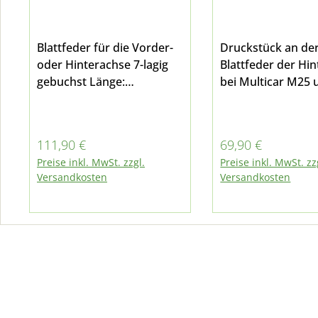
Blattfeder für die Vorder-
Druckstück an de
oder Hinterachse 7-lagig
Blattfeder der Hi
gebuchst Länge:
bei Multicar M25 
Federauge-Mitte 490mm /
Modellen des M2
Mitte-Hinten 625mm
Breite: 60mm passend für
Regulärer Preis:
Regulärer Preis:
111,90 €
69,90 €
Multicar M24 oder M25 Da
Preise inkl. MwSt. zzgl.
Preise inkl. MwSt. zz
es sich um Komponenten
Versandkosten
Versandkosten
des Fahrwerkes handelt,
sollten Blattfedern
aufgrund der
Verkehrssicherheit und
der Fahrstabilität des
Fahrzeuges immer
achsweise ersetzt werden.