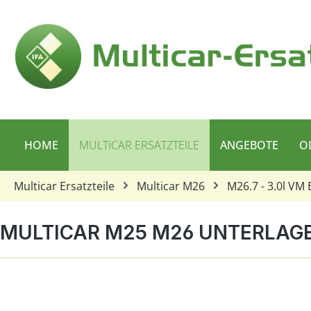
 Hauptinhalt springen
Zur Suche springen
Zur Hauptnavigation springen
HOME
MULTICAR ERSATZTEILE
ANGEBOTE
O
Multicar Ersatzteile
Multicar M26
M26.7 - 3.0l VM 
MULTICAR M25 M26 UNTERLAG
Bildergalerie überspringen