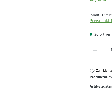
Inhalt:
1 Stüc
Preise inkl
Sofort verf
Produkt
Zum Merkze
Produktnum
Artikelzusta