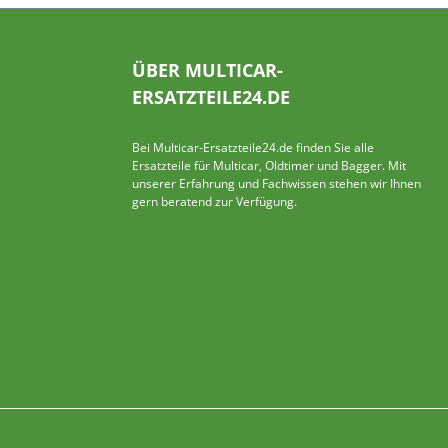
car M26 - alle
Da es sich um
nten des
ÜBER MULTICAR-
es handelt,
ERSATZTEILE24.DE
lattfedern
 der
sicherheit und
Bei Multicar-Ersatzteile24.de finden Sie alle
Ersatzteile für Multicar, Oldtimer und Bagger. Mit
tabilität des
unserer Erfahrung und Fachwissen stehen wir Ihnen
ges immer
gern beratend zur Verfügung.
e ersetzt werden.