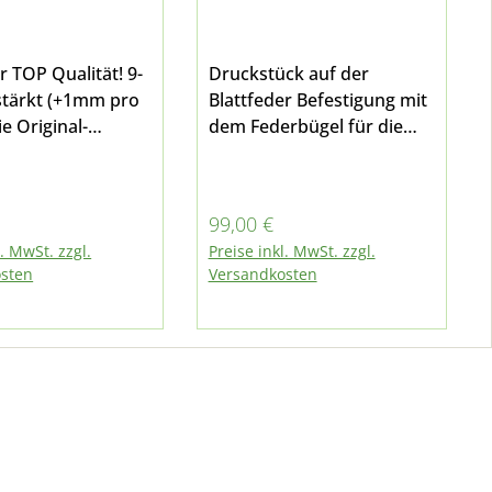
r TOP Qualität! 9-
Druckstück auf der
rstärkt (+1mm pro
Blattfeder Befestigung mit
ie Original-
dem Federbügel für die
ern hatten eine
Vorderachse bei Multicar
on 7mm pro Blatt.
M25, M26 - alle Modellefür
ättern a 8mm hat
die Hinterachse bei M27,
r Preis:
Regulärer Preis:
€
99,00 €
 nicht nur
Fumo M30 und M31
l. MwSt. zzgl.
Preise inkl. MwSt. zzgl.
die verstärkte
sten
Versandkosten
der neun Blätter,
erreicht auch
e zusätzliche Lage
nalblattfeder
n zusätzlichen
r pro Blatt.
st - Buchse im
fang enthalten