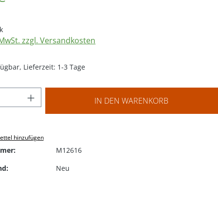
k
. MwSt. zzgl. Versandkosten
ügbar, Lieferzeit: 1-3 Tage
 Anzahl: Gib den gewünschten Wert ein o
IN DEN WARENKORB
ttel hinzufügen
mer:
M12616
nd:
Neu