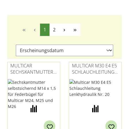
Seite
Seite
1
2
MULTICAR
MULTICAR M30 E4 E5
SECHSKANTMUTTER
SCHLAUCHLEITUNG
M10
LENKHYDRAULIK NR.
SELBSTSICHERND
20