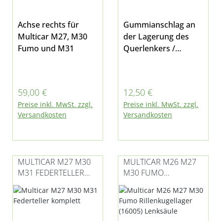
Achse rechts für
Gummianschlag an
Multicar M27, M30
der Lagerung des
Fumo und M31
Querlenkers /
Dreiecklenkers
passend für Multicar
M27, Fumo M30 und
Regulärer Preis:
Regulärer Preis:
59,00 €
12,50 €
M31
Preise inkl. MwSt. zzgl.
Preise inkl. MwSt. zzgl.
Versandkosten
Versandkosten
MULTICAR M27 M30
MULTICAR M26 M27
M31 FEDERTELLER
M30 FUMO
UNTEN KOMPLETT
RILLENKUGELLAGER
(16005) LENKSÄULE