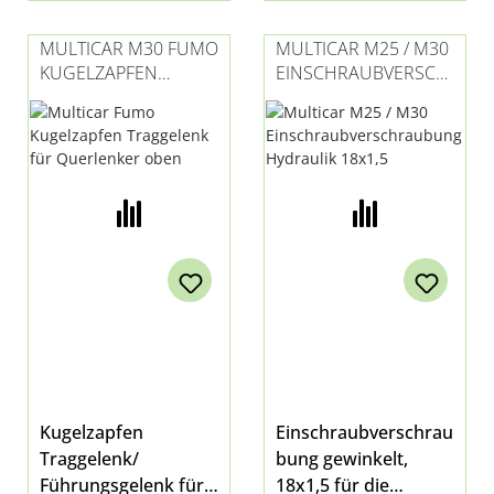
werden, da sonst
Verlust der allg.
MULTICAR M30 FUMO
MULTICAR M25 / M30
Betriebserlaubnis!
KUGELZAPFEN
EINSCHRAUBVERSCH
Da es sich um
TRAGGELENK FÜR
RAUBUNG
Komponenten des
QUERLENKER OBEN
HYDRAULIK 18X1,5
Fahrwerkes handelt,
sollten Traggelenke
aufgrund der
Verkehrssicherheit
und der
Fahrstabilität des
Fahrzeuges immer
achsweise ersetzt
werden.
Kugelzapfen
Einschraubverschrau
Traggelenk/
bung gewinkelt,
Führungsgelenk für
18x1,5 für die