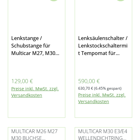
werden.
Lenkstange /
Lenksäulenschalter /
Schubstange für
Lenkstockschaltermi
Multicar M27, M30
t Tempomat für
Fumo und M31
Multicar M27 und
M30 Fumo E3 - E5
Regulärer Preis:
Verkaufspreis:
129,00 €
590,00 €
Regulärer Preis:
Preise inkl. MwSt. zzgl.
630,70 €
(6.45% gespart)
Preise inkl. MwSt. zzgl.
Versandkosten
Versandkosten
MULTICAR M26 M27
MULTICAR M30 E3/E4
M30 BUCHSE
WELLENDICHTRING