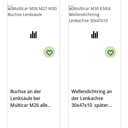
LENKSÄULE
LENKACHSE
30X47X10
Buchse an der
Wellendichtring an
Lenksäule bei
der Lenkachse
Multicar M26 alle
30x47x10 später
Modelle, M27 E5,
ersetzte durch
M30 Fumo E3, E4, E5
30x42x5,7 bei
Multicar M30 Fumo