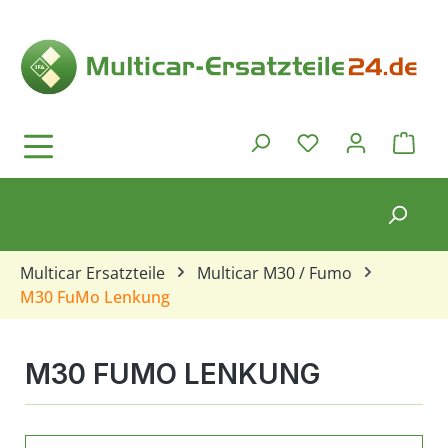
Zum Hauptinhalt springen
Ware
Du hast 0 Produkt
Multicar Ersatzteile
Multicar M30 / Fumo
M30 FuMo Lenkung
M30 FUMO LENKUNG