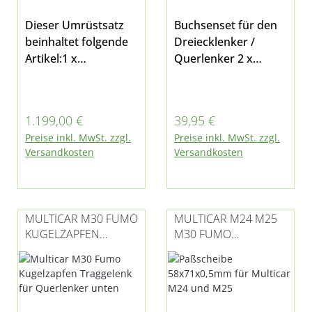
Dieser Umrüstsatz
Buchsenset für den
beinhaltet folgende
Dreiecklenker /
Artikel:1 x
Querlenker 2 x
Komfortlenkrad1 x
Gummianschlag
6kt.Schraube
(03008020004) 1 x
(Vorgeschrieben
Buchse
Regulärer Preis:
Regulärer Preis:
1.199,00 €
39,95 €
Anzugsdrehmoment
(03008020005) für
Preise inkl. MwSt. zzgl.
Preise inkl. MwSt. zzgl.
45+5Nm beachten)1
Multicar M27, Fumo
Versandkosten
Versandkosten
x 6kt.Mutter
M30 und M31 für die
(Vorgeschrieben
2,4t-Vorderachse
Anzugsdrehmoment
30+5Nm beachten)1
MULTICAR M30 FUMO
MULTICAR M24 M25
x Adapter
KUGELZAPFEN
M30 FUMO
Lenkradanschluss1 x
TRAGGELENK FÜR
PASSSCHEIBE A
Aufkleber Multicar1
QUERLENKER UNTEN
NTRIEBSWELLE / L
x Abdeckung
ENKACHSE 0,2MM 5
Lenkradgeeignet für
0X61
Multicar M27, Fumo