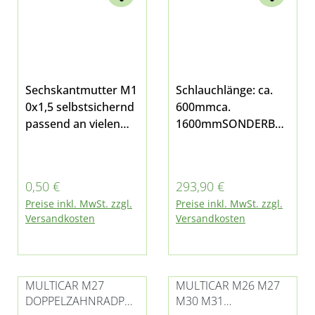
Sechskantmutter M1
Schlauchlänge: ca.
0x1,5 selbstsichernd
600mmca.
passend an vielen
1600mmSONDERBES
Stellen bei Multicar
CHAFFUNF - von der
Rückgabe
ausgeschlossenAn
Regulärer Preis:
Regulärer Preis:
0,50 €
293,90 €
der Lenkhydraulik
Preise inkl. MwSt. zzgl.
Preise inkl. MwSt. zzgl.
bei Multicar Fumo
Versandkosten
Versandkosten
M30 E4 und E5
MULTICAR M27
MULTICAR M26 M27
DOPPELZAHNRADPU
M30 M31