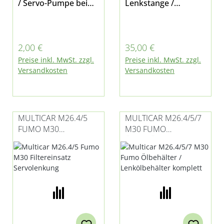
/ Servo-Pumpe bei
Lenkstange /
Multicar M26.2,
Schubstange für
M26.4, M26.5 und
Multicar M27, M30
M30 Fumo E3 mit
Fumo und M31
Regulärer Preis:
Regulärer Preis:
2,00 €
35,00 €
Iveco-Motor
Preise inkl. MwSt. zzgl.
Preise inkl. MwSt. zzgl.
Versandkosten
Versandkosten
MULTICAR M26.4/5
MULTICAR M26.4/5/7
FUMO M30
M30 FUMO
FILTEREINSATZ
ÖLBEHÄLTER /
SERVOLENKUNG
LENKÖLBEHÄLTER
KOMPLETT