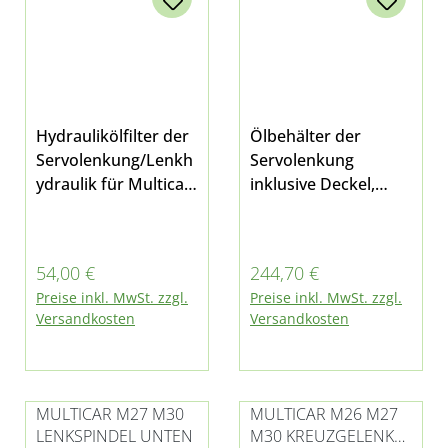
Hydraulikölfilter der
Ölbehälter der
Servolenkung/Lenkh
Servolenkung
ydraulik für Multicar
inklusive Deckel,
M26.4, M26.5 und
Füllstandssensor
Fumo M30
und Filter bei
Multicar M26.4,
Regulärer Preis:
Regulärer Preis:
54,00 €
244,70 €
M26.5, M26.7, M30
Preise inkl. MwSt. zzgl.
Preise inkl. MwSt. zzgl.
Fumo E3 und E4
Versandkosten
Versandkosten
MULTICAR M27 M30
MULTICAR M26 M27
LENKSPINDEL UNTEN
M30 KREUZGELENK