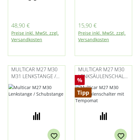
den Dreiecklenker
Hydraulik an
Oben für Multicar
Multicar M25, M30
M27 und M30 Fumo
Fumo und Tremo
Regulärer Preis:
Regulärer Preis:
48,90 €
15,90 €
Kugelzapfen dürfen
Preise inkl. MwSt. zzgl.
Preise inkl. MwSt. zzgl.
laut Hersteller nicht
Versandkosten
Versandkosten
ausgetauscht
werden, da sonst
Verlust der allg.
Betriebserlaubnis!
MULTICAR M27 M30
MULTICAR M27 M30
Da es sich um
M31 LENKSTANGE /
LENKSÄULENSCHALT
Rabatt
%
Komponenten des
SCHUBSTANGE
ER MIT TEMPOMAT
Fahrwerkes handelt,
Tipp
sollten Traggelenke
aufgrund der
Verkehrssicherheit
und der
Fahrstabilität des
Fahrzeuges immer
achsweise ersetzt