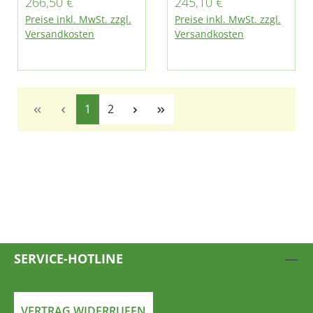
Regulärer Preis:
Regulärer Preis:
266,50 €
245,10 €
Preise inkl. MwSt. zzgl.
Preise inkl. MwSt. zzgl.
Versandkosten
Versandkosten
Seite
Seite
1
2
SERVICE-HOTLINE
VERTRAG WIDERRUFEN