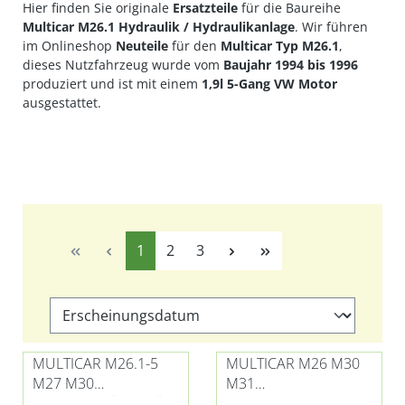
Hier finden Sie originale
Ersatzteile
für die Baureihe
Multicar M26.1 Hydraulik / Hydraulikanlage
. Wir führen
im Onlineshop
Neuteile
für den
Multicar Typ M26.1
,
dieses Nutzfahrzeug wurde vom
Baujahr 1994 bis 1996
produziert und ist mit einem
1,9l 5-Gang VW Motor
ausgestattet.
Seite
Seite
Seite
1
2
3
MULTICAR M26.1-5
MULTICAR M26 M30
M27 M30
M31
HYDRAULIKÖLBEHÄLT
ZAHNRADPUMPE