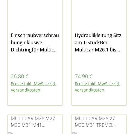
Einschraubverschrau
Hydraulikleitung Sitz
bunginklusive
am T-StückBei
Dichtringfür Multicar
Multicar M26.1 bis
M26 alle Modelle,
M26.5, M30 und M31
M30 Fumo
Regulärer Preis:
Regulärer Preis:
26,80 €
74,90 €
Preise inkl. MwSt. zzgl.
Preise inkl. MwSt. zzgl.
Versandkosten
Versandkosten
MULTICAR M26 M27
MULTICAR M26 27
M30 M31 M41
M30 M31 TREMO
KUGELAUFNAHME /
ROHRSCHELLE