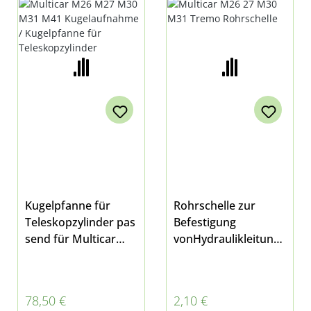
KUGELPFANNE FÜR
TELESKOPZYLINDER
Kugelpfanne für
Rohrschelle zur
Teleskopzylinder pas
Befestigung
send für Multicar
vonHydraulikleitunge
M26 - alle Modelle,
n Schlauchleitungen
M27, Fumo M30 - alle
BremsleitngenKühlw
Modelle, M31 und
asserleitungenFindet
Regulärer Preis:
Regulärer Preis:
78,50 €
2,10 €
M41 außerdem
bei fast allen