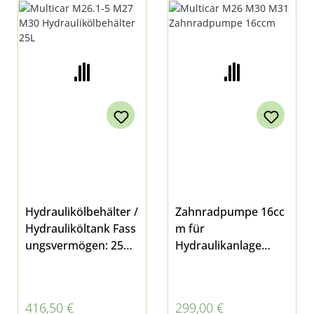
ER 25L
16CCM
Hydraulikölbehälter /
Zahnradpumpe 16cc
Hydrauliköltank Fass
m für
ungsvermögen: 25
Hydraulikanlage
Liter für die kleine
02passend für
Hydraulikanlage
Multicar M26.1,
02 passend für
M26.2, M26.4, M26.5,
Regulärer Preis:
Regulärer Preis:
416,50 €
299,00 €
Multicar M26.1,
Fumo M30 E3/E4/E5