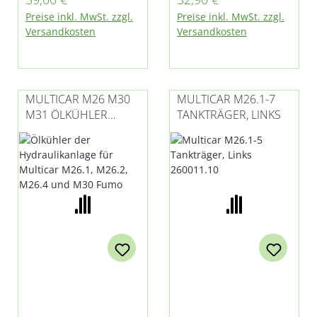
enthalten für
(besonders robust)
Preise inkl. MwSt. zzgl.
Preise inkl. MwSt. zzgl.
Multicar M26 - alle
für Multicar M25 und
Versandkosten
Versandkosten
Modelle
M26.0, M26.1
MULTICAR M26 M30
MULTICAR M26.1-7
M31 ÖLKÜHLER
TANKTRÄGER, LINKS
HYDRAULIKANLAGE