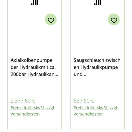
Axialkolbenpumpe
Saugschlauch zwisch
der Hydraulikmit ca.
en Hydraulikpumpe
200bar Hydraulikanla
und
ge 07
Hydrauliktank für
(Kommunalhydraulik
Hydraulikanlage
)sollten 300bar für
06/07
Regulärer Preis:
Regulärer Preis:
2.377,60 €
537,50 €
die Komfort-
(Kommunalhydraulik
Preise inkl. MwSt. zzgl.
Preise inkl. MwSt. zzgl.
Hydraulik benötigt
) passend für
Versandkosten
Versandkosten
werden ist diese
Multicar M26.1,
Pumpe nicht
M26.2, M26.4 und
ausreichend.passend
M26.5