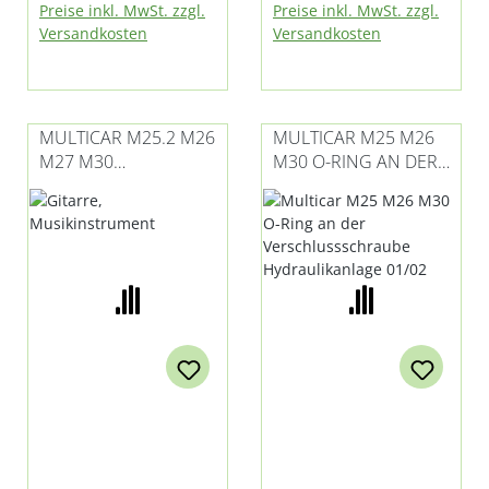
Preise inkl. MwSt. zzgl.
Preise inkl. MwSt. zzgl.
passend für Tremo
Multicar-Modellen
Versandkosten
Versandkosten
Carrier E3 / E4
verwendungen
MULTICAR M25.2 M26
MULTICAR M25 M26
M27 M30
M30 O-RING AN DER
FORMDICHTUNG
VERSCHLUSSSCHRAU
HYDRAULIK 01/02 -
BE
ÖLFILTER
HYDRAULIKANLAGE
01/02