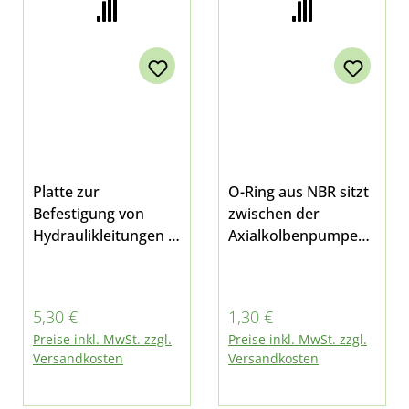
Platte zur
O-Ring aus NBR sitzt
Befestigung von
zwischen der
Hydraulikleitungen z.
Axialkolbenpumpe
B. am Saugschlauch
und der
der
Schlauchleitung pass
Axialkolbenpumpe
end für Multicar
Regulärer Preis:
Regulärer Preis:
5,30 €
1,30 €
oder an den
M26.0, M26.1, M26.2,
Preise inkl. MwSt. zzgl.
Preise inkl. MwSt. zzgl.
Leitungen am
M26.4, M26.5, Fumo
Versandkosten
Versandkosten
Steuerblock passend
M30 außerdem an
für Multicar M26 -
der Pumpe der