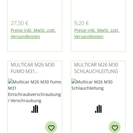
des
der
Hydrauliksteuerbloc
Axialkolbenpumpe
ks: M14695 passend
(Hydraulik) passend
Regulärer Preis:
Regulärer Preis:
27,50 €
9,20 €
für Multicar M26.1,
für Multicar M26 -
Preise inkl. MwSt. zzgl.
Preise inkl. MwSt. zzgl.
M26.2, M26.4, M26.5,
alle Modelle, M27,
Versandkosten
Versandkosten
M30 und M31
Fumo M30 - alle
Modelle und M31 E5
MULTICAR M26 M30
MULTICAR M26 M30
FUMO M31
SCHLAUCHLEITUNG
EINSCHRAUBVERSCH
RAUBUNG /
VERSCHRAUBUNG