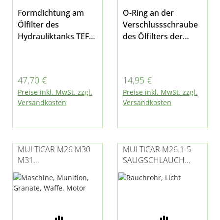
Formdichtung am
O-Ring an der
Ölfilter des
Verschlussschraube
Hydrauliktanks TEFB
des Ölfilters der
55 passend für
Hydraulikanlage
Hydraulikanlage
01/02 / kleinen
01/02 - kleine
Hydraulik Position 2
Regulärer Preis:
Regulärer Preis:
47,70 €
14,95 €
Hydraulikbei
auf Bild 2 passend
Preise inkl. MwSt. zzgl.
Preise inkl. MwSt. zzgl.
Multicar M25.2
für Multicar M25
Versandkosten
Versandkosten
(Modell 91 mit VW-
Modell 91 (mit VW-
Motor), M26 - alle
Motor), M26 - alle
Modelle, M27 und
Modelle und Fumo
Fumo M30 E3/E4/E5
M30 E3/E4/E5
MULTICAR M26 M30
MULTICAR M26.1-5
M31
SAUGSCHLAUCH
AXIALKOLBENPUMPE
HYDRAULIK