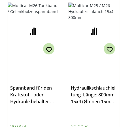
GELENKBOLZENSPAN
H 15X4, 800MM
NBAND
Spannband für den
Hydraulikschlauchlei
Kraftstoff- oder
tung Länge: 800mm
Hydraulikbehälter
15x4 (ØInnen 15mm,
mit Gummiauflage
Wandungsstärke
Bolzen und Mutter
4mm, ØAußen
im Lieferumfang
23mm) stahlverstärt
Regulärer Preis:
Regulärer Preis:
39,00 €
32,90 €