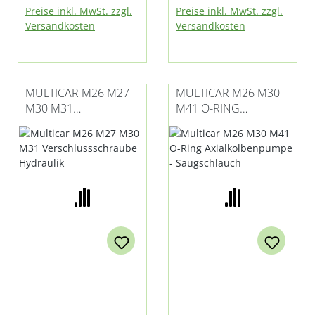
Preise inkl. MwSt. zzgl.
Preise inkl. MwSt. zzgl.
M26.2, M26.4, M26.5,
und M31
Versandkosten
Versandkosten
M27 E5, M27compact
und Fumo M30
E3/E4/E5
MULTICAR M26 M27
MULTICAR M26 M30
M30 M31
M41 O-RING
VERSCHLUSSSCHRAU
AXIALKOLBENPUMPE
BE HYDRAULIK
- SAUGSCHLAUCH