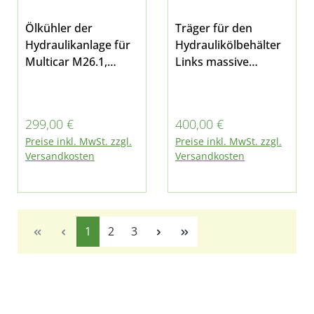
Ölkühler der
Träger für den
Hydraulikanlage für
Hydraulikölbehälter
Multicar M26.1,
Links massive
M26.2, M26.4, M26.5,
Stahlkonstruktion
Fumo M30 E3/E4/E5
für Multicar M26.1-7
und M31
Regulärer Preis:
Regulärer Preis:
299,00 €
400,00 €
Preise inkl. MwSt. zzgl.
Preise inkl. MwSt. zzgl.
Versandkosten
Versandkosten
Seite
Seite
Seite
1
2
3