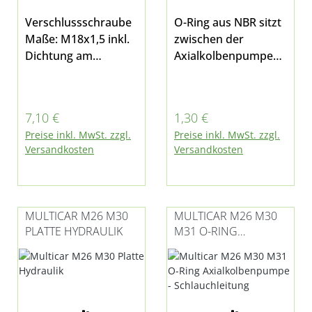
Verschlussschraube
O-Ring aus NBR sitzt
Maße: M18x1,5 inkl.
zwischen der
Dichtung am
Axialkolbenpumpe
Steuerblock der
und dem
Hydraulikanlage
Saugschlauch passen
01/02, am Tank der
d für Multicar M26.0,
Regulärer Preis:
Regulärer Preis:
7,10 €
1,30 €
elektrohydraulischen
M26.1, M26.2, M26.4,
Preise inkl. MwSt. zzgl.
Preise inkl. MwSt. zzgl.
Kippanlage und am
M26.5, Fumo M30
Versandkosten
Versandkosten
Hydrauliktank
und M41
02/07 passend für
Multicar M26 - alle
Modelle, M27, Fumo
MULTICAR M26 M30
MULTICAR M26 M30
M30 E3/E4/E5 und
PLATTE HYDRAULIK
M31 O-RING
M31
AXIALKOLBENPUMPE
- SCHLAUCHLEITUNG