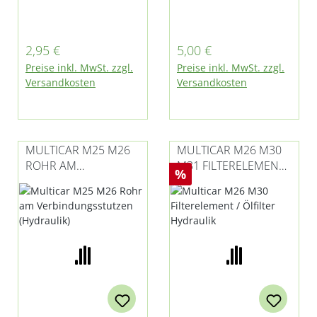
Multicar M25 und
Multicar M25, M26 -
M26
alle Modelle, M27,
Fumo M30 und M31
Regulärer Preis:
Regulärer Preis:
2,95 €
5,00 €
Preise inkl. MwSt. zzgl.
Preise inkl. MwSt. zzgl.
Versandkosten
Versandkosten
MULTICAR M25 M26
MULTICAR M26 M30
ROHR AM
M31 FILTERELEMENT /
Rabatt
%
VERBINDUNGSSTUTZ
ÖLFILTER HYDRAULIK
EN (HYDRAULIK)
06/07