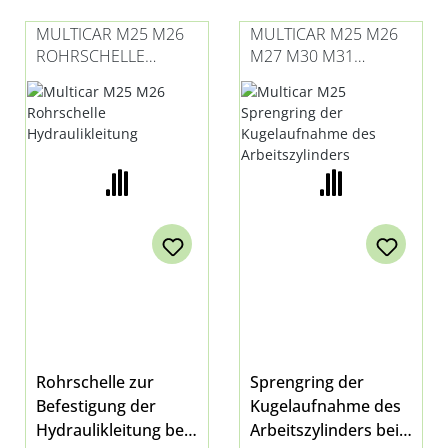
für Multicar M26.1,
MULTICAR M25 M26
MULTICAR M25 M26
M26.2, M26.4, M26.5,
ROHRSCHELLE
M27 M30 M31
M26.7, Fumo M30
HYDRAULIKLEITUNG
SPRENGRING DER
E3/E4/E5 und M31 E5
KUGELAUFNAHME
DES
ARBEITSZYLINDERS
Rohrschelle zur
Sprengring der
Befestigung der
Kugelaufnahme des
Hydraulikleitung bei
Arbeitszylinders bei