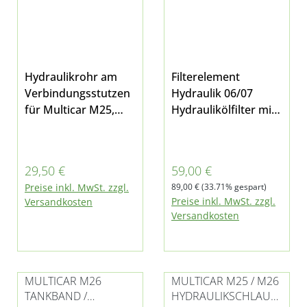
Hydraulikrohr am
Filterelement
Verbindungsstutzen
Hydraulik 06/07
für Multicar M25,
Hydraulikölfilter mit
M26.0, M26.1 und
Dichtring Maße:
M26.2
Länge: 173mm Ø-
Außen: 50mm Für
Regulärer Preis:
Verkaufspreis:
29,50 €
59,00 €
Multicar M26 - alle
Regulärer Preis:
Preise inkl. MwSt. zzgl.
89,00 €
(33.71% gespart)
Modelle Fumo M30 -
Preise inkl. MwSt. zzgl.
Versandkosten
alle Modelle und M31
Versandkosten
E5
MULTICAR M26
MULTICAR M25 / M26
TANKBAND /
HYDRAULIKSCHLAUC