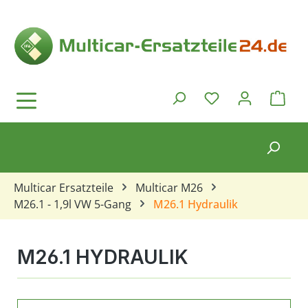
Zum Hauptinhalt springen
Ware
Du hast 0 Produkt
Multicar Ersatzteile
Multicar M26
M26.1 - 1,9l VW 5-Gang
M26.1 Hydraulik
M26.1 HYDRAULIK